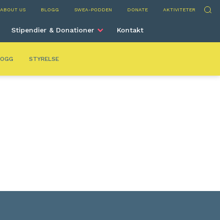
Sök
ABOUT US
BLOGG
SWEA-PODDEN
DONATE
AKTIVITETER
Stipendier & Donationer
Kontakt
LOGG
STYRELSE