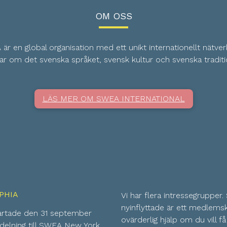
OM OSS
är en global organisation med ett unikt internationellt nätve
ar om det svenska språket, svensk kultur och svenska traditi
LÄS MER OM SWEA INTERNATIONAL
PHIA
Vi har flera intressegrupper.
nyinflyttade är ett medlemsk
artade den 31 september
ovärderlig hjälp om du vill 
elning till SWEA New York.