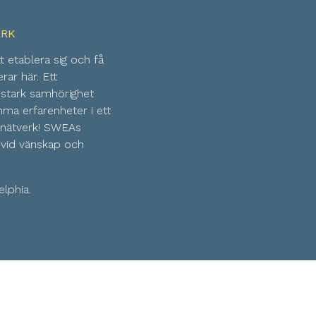
ERK
 etablera sig och få
rar här. Ett
stark samhörighet
a erfarenheter i ett
gt nätverk! SWEAs
svid vänskap och
lphia.