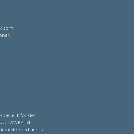
rk som
oner.
 Speciellt för den
ap i SWEA till
få kontakt med andra