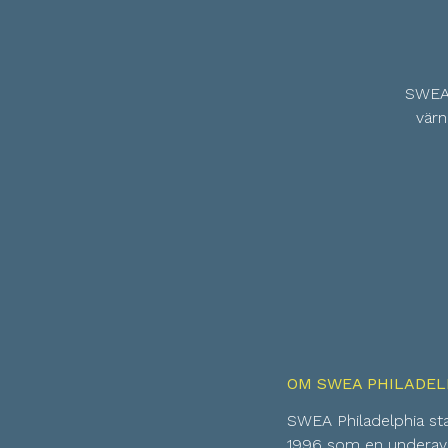
SWEA 
värn
OM SWEA PHILADEL
SWEA Philadelphia st
1996 som en underavd