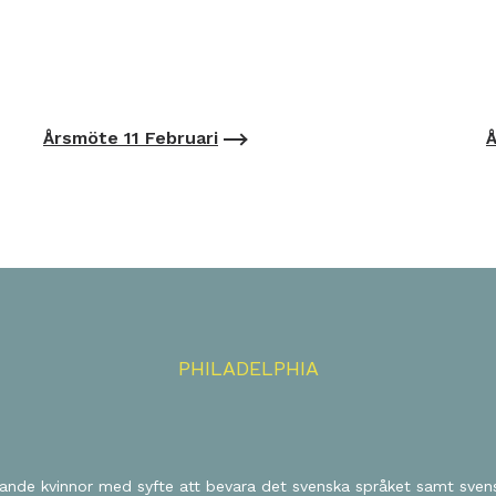
Årsmöte 11 Februari
Å
PHILADELPHIA
lande kvinnor med syfte att bevara det svenska språket samt svens