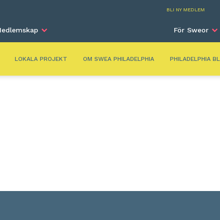
BLI NY MEDLEM
edlemskap
För Sweor
LOKALA PROJEKT
OM SWEA PHILADELPHIA
PHILADELPHIA B