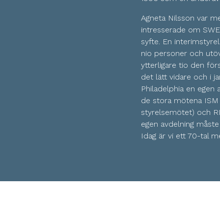
Agneta Nilsson var m
intresserade om SWEA
syfte. En interimstyre
nio personer och utöv
ytterligare tio den för
det lätt vidare och i 
Philadelphia en egen 
de stora mötena ISM (
styrelsemötet) och RM
egen avdelning måst
Idag är vi ett 70-tal