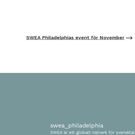
SWEA Philadelphias event för November
swea_philadelphia
SWEA är ett globalt nätverk för svenskta